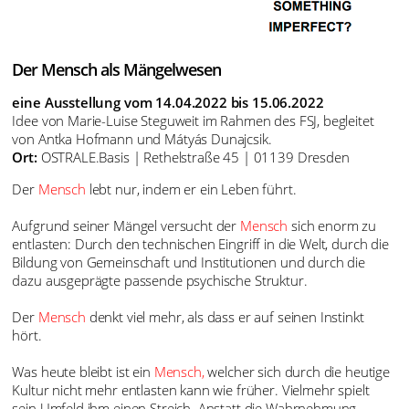
Der Mensch als Mängelwesen
eine Ausstellung vom 14.04.2022 bis 15.06.2022
Idee von Marie-Luise Steguweit im Rahmen des FSJ, begleitet
von Antka Hofmann und Mátyás Dunajcsik.
Ort:
OSTRALE.Basis | Rethelstraße 45 | 01139 Dresden
Der
Mensch
lebt nur, indem er ein Leben führt.
Aufgrund seiner Mängel versucht der
Mensch
sich enorm zu
entlasten: Durch den technischen Eingriff in die Welt, durch die
Bildung von Gemeinschaft und Institutionen und durch die
dazu ausgeprägte passende psychische Struktur.
Der
Mensch
denkt viel mehr, als dass er auf seinen Instinkt
hört.
Was heute bleibt ist ein
Mensch,
welcher sich durch die heutige
Kultur nicht mehr entlasten kann wie früher. Vielmehr spielt
sein Umfeld ihm einen Streich. Anstatt die Wahrnehmung