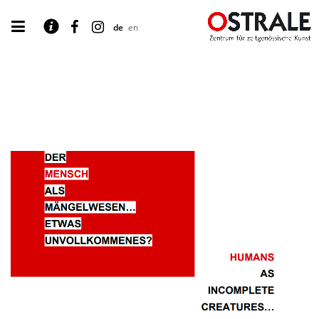
de
en