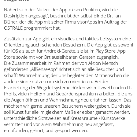
Nähert sich der Nutzer der App diesen Punkten, wird die
Deskription angesagt", beschreibt der selbst blinde Dr. Jan
Blüher, der die App mit seiner Firma visorApps im Auftrag der
OSTRALE programmiert hat.
Zusätzlich zur App gibt ein visuelles und taktiles Leitsystem eine
Orientierung auch sehenden Besuchern. Die App gibt es sowohl
für iOS als auch für Android-Geräte, sie ist im Play Store, App
Store sowie mit vor Ort ausleihbaren Geräten zugänglich.
Die Zusammenarbeit im Rahmen der von Aktion Mensch
geförderten „AllSenseApp" richtet sich an alle Besucher und
schafft Wahrnehmung der uns begleitenden Mitmenschen die
andere Sinne nutzen um sich zu orientieren. Bei der
Erarbeitung der Wegeleitsysteme dürfen wir mit zwei blinden IT-
Profis, vielen Helfern und Gebärdensprachlern arbeiten, die uns
die Augen öffnen und Wahrnehmung neu erfahren lassen. Das
möchten wir gerne unseren Besuchern weitergeben. Durch sie
soll Kunst für alle im gleichem Maße erlebbar gemacht werden,
unterschiedliche Sichtweisen auf Kreativräume / Kunstwerke
vermittelt und vor allem Wahrnehmung neu angefasst,
empfunden, gehört, und gespürt werden.