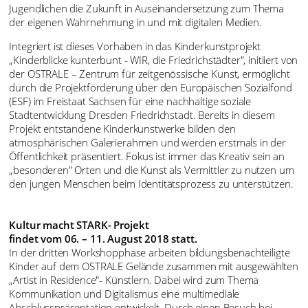
Jugendlichen die Zukunft in Auseinandersetzung zum Thema
der eigenen Wahrnehmung in und mit digitalen Medien.
Integriert ist dieses Vorhaben in das Kinderkunstprojekt
„Kinderblicke kunterbunt - WIR, die Friedrichstädter", initiiert von
der OSTRALE – Zentrum für zeitgenössische Kunst, ermöglicht
durch die Projektförderung über den Europäischen Sozialfond
(ESF) im Freistaat Sachsen für eine nachhaltige soziale
Stadtentwicklung Dresden Friedrichstadt. Bereits in diesem
Projekt entstandene Kinderkunstwerke bilden den
atmosphärischen Galerierahmen und werden erstmals in der
Öffentlichkeit präsentiert. Fokus ist immer das Kreativ sein an
„besonderen" Orten und die Kunst als Vermittler zu nutzen um
den jungen Menschen beim Identitätsprozess zu unterstützen.
Kultur macht STARK- Projekt
findet vom 06. – 11. August 2018 statt.
In der dritten Workshopphase arbeiten bildungsbenachteiligte
Kinder auf dem OSTRALE Gelände zusammen mit ausgewählten
„Artist in Residence"- Künstlern. Dabei wird zum Thema
Kommunikation und Digitalismus eine multimediale
Abschlusspräsentation entwickelt. Durch einen Besuch bei