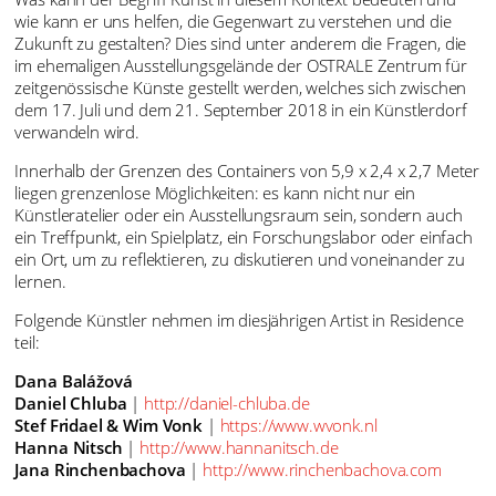
wie kann er uns helfen, die Gegenwart zu verstehen und die
Zukunft zu gestalten? Dies sind unter anderem die Fragen, die
im ehemaligen Ausstellungsgelände der OSTRALE Zentrum für
zeitgenössische Künste gestellt werden, welches sich zwischen
dem 17. Juli und dem 21. September 2018 in ein Künstlerdorf
verwandeln wird.
Innerhalb der Grenzen des Containers von 5,9 x 2,4 x 2,7 Meter
liegen grenzenlose Möglichkeiten: es kann nicht nur ein
Künstleratelier oder ein Ausstellungsraum sein, sondern auch
ein Treffpunkt, ein Spielplatz, ein Forschungslabor oder einfach
ein Ort, um zu reflektieren, zu diskutieren und voneinander zu
lernen.
Folgende Künstler nehmen im diesjährigen Artist in Residence
teil:
Dana Balážová
Daniel Chluba
|
http://daniel-chluba.de
Stef Fridael & Wim Vonk
|
https://www.wvonk.nl
Hanna Nitsch
|
http://www.hannanitsch.de
Jana Rinchenbachova
|
http://www.rinchenbachova.com