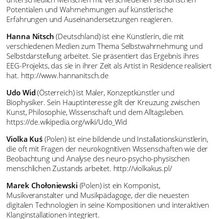
Potentialen und Wahrnehmungen auf künstlerische
Erfahrungen und Auseinandersetzungen reagieren.
Hanna Nitsch
(Deutschland) ist eine Künstlerin, die mit
verschiedenen Medien zum Thema Selbstwahrnehmung und
Selbstdarstellung arbeitet. Sie präsentiert das Ergebnis ihres
EEG-Projekts, das sie in ihrer Zeit als Artist in Residence realisiert
hat. http://www.hannanitsch.de
Udo Wid
(Österreich) ist Maler, Konzeptkünstler und
Biophysiker. Sein Hauptinteresse gilt der Kreuzung zwischen
Kunst, Philosophie, Wissenschaft und dem Alltagsleben.
https://de.wikipedia.org/wiki/Udo_Wid
Violka Kuś
(Polen) ist eine bildende und Installationskünstlerin,
die oft mit Fragen der neurokognitiven Wissenschaften wie der
Beobachtung und Analyse des neuro-psycho-physischen
menschlichen Zustands arbeitet. http://violkakus.pl/
Marek Chołoniewski
(Polen) ist ein Komponist,
Musikveranstalter und Musikpädagoge, der die neuesten
digitalen Technologien in seine Kompositionen und interaktiven
Klanginstallationen integriert.