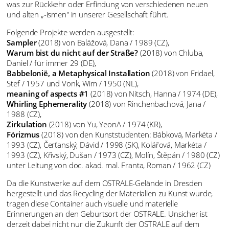
was zur Rückkehr oder Erfindung von verschiedenen neuen
und alten „-ismen" in unserer Gesellschaft führt.
Folgende Projekte werden ausgestellt:
Sampler
(2018) von Balážová, Dana / 1989 (CZ),
Warum bist du nicht auf der Straße?
(2018) von Chluba,
Daniel / für immer 29 (DE),
Babbelonië, a Metaphysical Installation
(2018) von Fridael,
Stef / 1957 und Vonk, Wim / 1950 (NL),
meaning of aspects #1
(2018) von Nitsch, Hanna / 1974 (DE),
Whirling Ephemerality
(2018) von Rinchenbachová, Jana /
1988 (CZ),
Zirkulation
(2018) von Yu, YeonA / 1974 (KR),
Fórizmus
(2018) von den Kunststudenten: Bábková, Markéta /
1993 (CZ), Čerťanský, Dávid / 1998 (SK), Kolářová, Markéta /
1993 (CZ), Křivský, Dušan / 1973 (CZ), Molín, Štěpán / 1980 (CZ)
unter Leitung von doc. akad. mal. Franta, Roman / 1962 (CZ)
Da die Kunstwerke auf dem OSTRALE-Gelände in Dresden
hergestellt und das Recycling der Materialien zu Kunst wurde,
tragen diese Container auch visuelle und materielle
Erinnerungen an den Geburtsort der OSTRALE. Unsicher ist
derzeit dabei nicht nur die Zukunft der OSTRALE auf dem