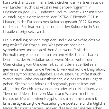
kuratorischen Zusammenarbeit zwischen den Partnern aus den
vier Ländern auch das Artist in Residence-Programm in
Dresden im Jahr 2021 umfasste und im Herbst 2022 mit einer
Ausstellung aus dem Material der OSTRALE Biennale O21 in
Litauen, in der Europäischen Kulturhauptstadt 2022 Kaunas
und einem Seminar zum postindustriellen Kulturerbe in Split,
Kroatien, fortgesetzt wird.
Die Ausstellung bei aqb trägt den Titel
"Sind Sie sicher, dass Sie
weg wollen?"
Wir fragen uns: Was passiert nach der
symbolischen und tatsächlichen Atemwende? Mit der
Formulierung eines undefinierten und vielleicht unlösbaren
Dilemmas, der Artikulation oder, wenn Sie so wollen, der
Überwindung von Unsicherheit, schafft der neue Titel eine
gemeinsame Basis für die Werke. Er verweist auf die Emigration,
auf das symbolische Aufgeben. Die Ausstellung umfasst auch
Werke einer Reihe von KünstlerInnen, die ihr Debüt in Ungarn
geben. Sie erzählen lokale und regionale, persönliche und
allgemeine Geschichten von lauten oder leisen Konflikten, von
Tieren und Menschen, von Macht und Werten - meist mit
ironischer Moral. In einer Polyphonie der Stimmen und mit
Ernsthaftigkeit zeigt die Ausstellung die poetische und alltägliche
Natur der künstlerischen Tätigkeit, die Heroisierung der Arbeit,