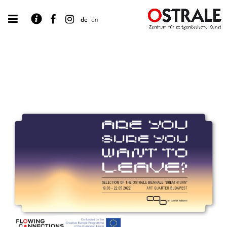
de
en