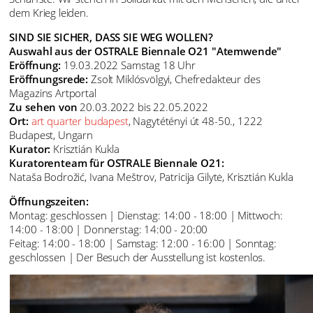
dem Krieg leiden.
SIND SIE SICHER, DASS SIE WEG WOLLEN?
Auswahl aus der OSTRALE Biennale O21 "Atemwende"
Eröffnung:
19.03.2022 Samstag 18 Uhr
Eröffnungsrede:
Zsolt Miklósvölgyi, Chefredakteur des
Magazins Artportal
Zu sehen von
20.03.2022 bis 22.05.2022
Ort:
art quarter budapest
, Nagytétényi út 48-50., 1222
Budapest, Ungarn
Kurator:
Krisztián Kukla
Kuratorenteam für OSTRALE Biennale O21:
Nataša Bodrožić, Ivana Meštrov, Patricija Gilytė, Krisztián Kukla
Öffnungszeiten:
Montag: geschlossen | Dienstag: 14:00 - 18:00 | Mittwoch:
14:00 - 18:00 | Donnerstag: 14:00 - 20:00
Feitag: 14:00 - 18:00 | Samstag: 12:00 - 16:00 | Sonntag:
geschlossen | Der Besuch der Ausstellung ist kostenlos.