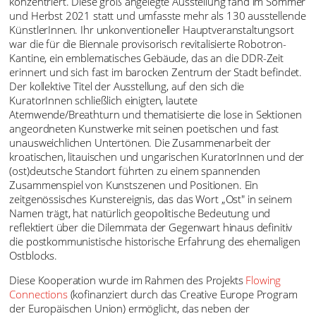
konzentriert. Diese groß angelegte Ausstellung fand im Sommer
und Herbst 2021 statt und umfasste mehr als 130 ausstellende
KünstlerInnen. Ihr unkonventioneller Hauptveranstaltungsort
war die für die Biennale provisorisch revitalisierte Robotron-
Kantine, ein emblematisches Gebäude, das an die DDR-Zeit
erinnert und sich fast im barocken Zentrum der Stadt befindet.
Der kollektive Titel der Ausstellung, auf den sich die
KuratorInnen schließlich einigten, lautete
Atemwende/Breathturn und thematisierte die lose in Sektionen
angeordneten Kunstwerke mit seinen poetischen und fast
unausweichlichen Untertönen. Die Zusammenarbeit der
kroatischen, litauischen und ungarischen KuratorInnen und der
(ost)deutsche Standort führten zu einem spannenden
Zusammenspiel von Kunstszenen und Positionen. Ein
zeitgenössisches Kunstereignis, das das Wort „Ost" in seinem
Namen trägt, hat natürlich geopolitische Bedeutung und
reflektiert über die Dilemmata der Gegenwart hinaus definitiv
die postkommunistische historische Erfahrung des ehemaligen
Ostblocks.
Diese Kooperation wurde im Rahmen des Projekts
Flowing
Connections
(kofinanziert durch das Creative Europe Program
der Europäischen Union) ermöglicht, das neben der