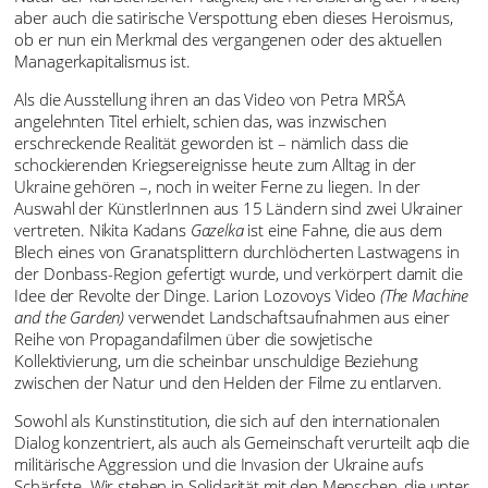
aber auch die satirische Verspottung eben dieses Heroismus,
ob er nun ein Merkmal des vergangenen oder des aktuellen
Managerkapitalismus ist.
Als die Ausstellung ihren an das Video von Petra MRŠA
angelehnten Titel erhielt, schien das, was inzwischen
erschreckende Realität geworden ist – nämlich dass die
schockierenden Kriegsereignisse heute zum Alltag in der
Ukraine gehören –, noch in weiter Ferne zu liegen. In der
Auswahl der KünstlerInnen aus 15 Ländern sind zwei Ukrainer
vertreten. Nikita Kadans
Gazelka
ist eine Fahne, die aus dem
Blech eines von Granatsplittern durchlöcherten Lastwagens in
der Donbass-Region gefertigt wurde, und verkörpert damit die
Idee der Revolte der Dinge. Larion Lozovoys Video
(The Machine
and the Garden)
verwendet Landschaftsaufnahmen aus einer
Reihe von Propagandafilmen über die sowjetische
Kollektivierung, um die scheinbar unschuldige Beziehung
zwischen der Natur und den Helden der Filme zu entlarven.
Sowohl als Kunstinstitution, die sich auf den internationalen
Dialog konzentriert, als auch als Gemeinschaft verurteilt aqb die
militärische Aggression und die Invasion der Ukraine aufs
Schärfste. Wir stehen in Solidarität mit den Menschen, die unter