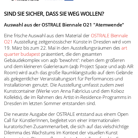
SIND SIE SICHER, DASS SIE WEG WOLLEN?
Auswahl aus der OSTRALE Biennale O21 "Atemwende"
Eine frische Auswahl aus dem Material der
OSTRALE Biennale
O21
Ausstellung zeitgenössischer Künste in Dresden wird vom
19. März bis zum 22. Mai in den Ausstellungsräumen des
art
quarter budapest
präsentiert, die den gesamten
Gebäudekomplex von aqb 'bewohnt': neben dem größeren
und dem kleineren Galerieraum (aqb Project Space und aqb AiR
Room) wird auch das große Raumklangstudio auf dem Gelände
als gelegentlicher Veranstaltungsort für Performances und
Installationen genutzt. Die Ausstellung umfasst zudem zwei
Kunstcontainer (Werke von Anna Fabricius und dem Kolxoz
Kollektiv), die im Rahmen des Artist-in-Residence-Programms in
Dresden im letzten Sommer entstanden sind.
Die neueste Ausgabe der OSTRALE entstand aus einem Open
Call für KünstlerInnen, begleitet von einer internationalen
kuratorischen Zusammenarbeit, die sich auf das vielschichtige
Dilemma des Wachstums im Kontext der visuellen Kunst