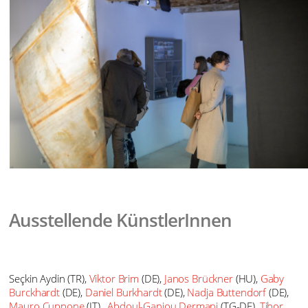
Ausstellende KünstlerInnen
Seçkin Aydin (TR),
Viktor Brim
(DE),
Janos Brückner
(HU),
Gaby
Burckhardt
(DE),
Daniel Burkhardt
(DE),
Nadja Buttendorf
(DE),
Mauro Cuppone
(IT),
Abdoul-Ganiou Dermani
(TG-DE),
Tibor