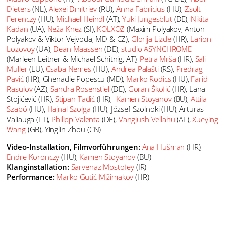
Dieters
(NL),
Alexei Dmitriev
(RU),
Anna Fabricius
(HU),
Zsolt
Ferenczy
(HU),
Michael Heindl
(AT),
Yuki Jungesblut
(DE),
Nikita
Kadan
(UA),
Neža Knez
(SI),
KOLXOZ
(Maxim Polyakov, Anton
Polyakov & Viktor Vejvoda, MD & CZ),
Glorija Lizde
(HR),
Larion
Lozovoy
(UA),
Dean Maassen
(DE),
studio ASYNCHROME
(Marleen Leitner & Michael Schitnig, AT),
Petra Mrša
(HR),
Sali
Muller
(LU),
Csaba Nemes
(HU),
Andrea Palašti
(RS),
Predrag
Pavić
(HR), Ghenadie Popescu (MD),
Marko Rodics
(HU),
Farid
Rasulov
(AZ),
Sandra Rosenstiel
(DE),
Goran Škofić
(HR), Lana
Stojićević (HR),
Stipan Tadić
(HR),
Kamen Stoyanov
(BU),
Attila
Szabó
(HU),
Hajnal Szolga
(HU), József Szolnoki (HU), Arturas
Valiauga (LT),
Philipp Valenta
(DE),
Vangjush Vellahu
(AL),
Xueying
Wang
(GB), Yinglin Zhou (CN)
Video-Installation, Filmvorführungen:
Ana Hušman
(HR),
Endre Koronczy
(HU),
Kamen Stoyanov
(BU)
Klanginstallation:
Sarvenaz Mostofey
(IR)
Performance:
Marko Gutić Mižimakov
(HR)