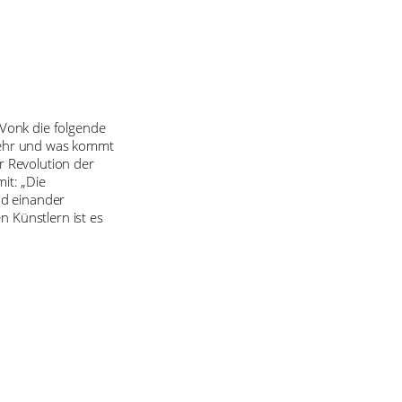
Vonk die folgende
 mehr und was kommt
r Revolution der
it: „Die
nd einander
 Künstlern ist es