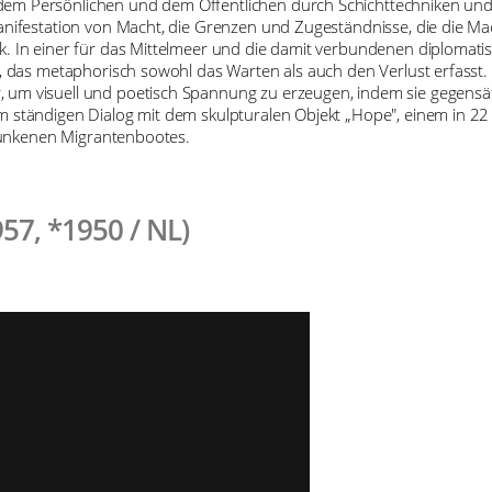
em Persönlichen und dem Öffentlichen durch Schichttechniken und 
anifestation von Macht, die Grenzen und Zugeständnisse, die die Ma
k. In einer für das Mittelmeer und die damit verbundenen diplomat
, das metaphorisch sowohl das Warten als auch den Verlust erfasst. Si
 um visuell und poetisch Spannung zu erzeugen, indem sie gegensät
m ständigen Dialog mit dem skulpturalen Objekt „Hope", einem in 22
ersunkenen Migrantenbootes.
57, *1950 / NL)