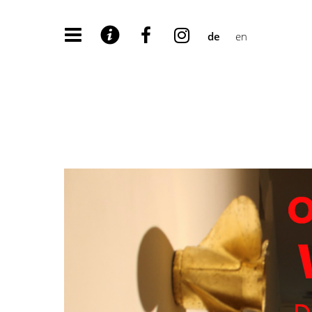
de
en