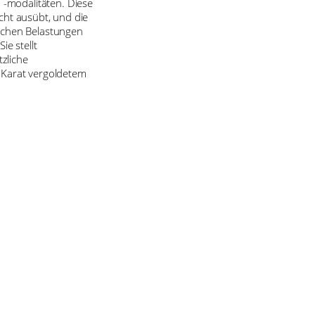
-modalitäten. Diese
cht ausübt, und die
ischen Belastungen
e stellt
zliche
 Karat vergoldetem