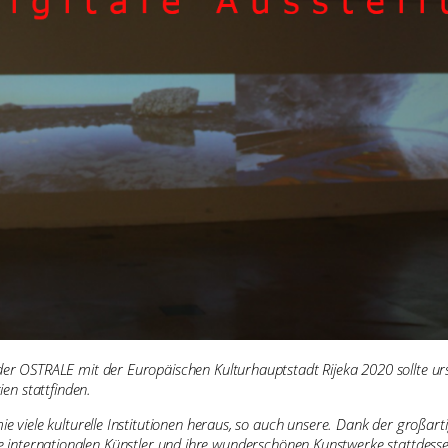
er OSTRALE mit der Europäischen Kulturhauptstadt Rijeka 2020 sollte ur
en stattfinden.
 viele kulturelle Institutionen heraus, so auch unsere. Dank der großart
nsere internationalen Künstler und ihre wunderschönen Kunstwerke stattdess