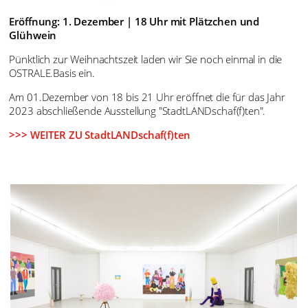
Links: Kai Uwe Rotter_RULE1_Fotographie_60 x 90 cm_2018 © K.U.Rotter
Rechts: Robert Geißler_Homage 3_Acryl auf Leinwand_50 x 100 cm_2023 ©
R.Geißler
Eröffnung: 1. Dezember | 18 Uhr mit Plätzchen und
Glühwein
Pünktlich zur Weihnachtszeit laden wir Sie noch einmal in die
OSTRALE.Basis ein.
Am 01.Dezember von 18 bis 21 Uhr eröffnet die für das Jahr
2023 abschließende Ausstellung "StadtLANDschaf(f)ten".
>>> WEITER ZU StadtLANDschaf(f)ten