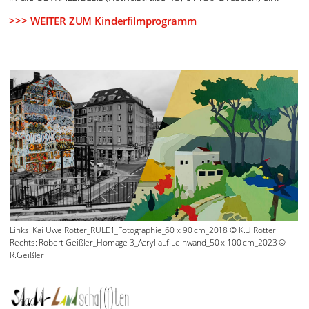
Kinderfilmprogramm
36. Filmfest Dresden erstmalig zu Gast bei der OSTRALE
21. April 2024 um 14 Uhr
Der Senioren.Salon lädt zum Filmnachmittag „HAND IN HAND"
in die OSTRALE.Basis (Rethelstraße 45, 01139 Dresden) ein.
>>> WEITER ZUM Kinderfilmprogramm