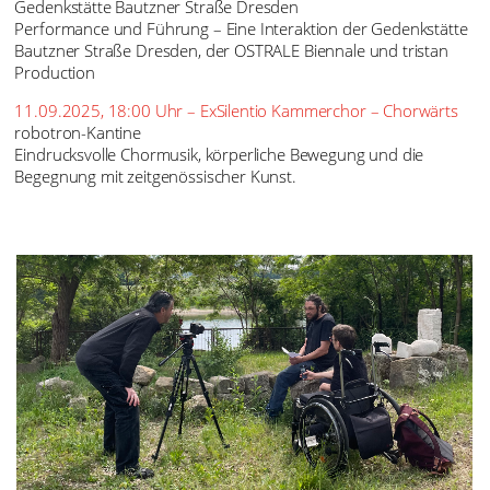
Links: O25_Anya Janssen_NL_Sea of tranquility_2025 /// Rechts:
O23_ExSilentio_Kammerchor
NEVER GREY: Tanz- & Musikveranstaltung
04.09.2025, 18:00 Uhr – NEVER GREY & BACH
Gedenkstätte Bautzner Straße Dresden
Performance und Führung – Eine Interaktion der Gedenkstätte
Bautzner Straße Dresden, der OSTRALE Biennale und tristan
Production
11.09.2025, 18:00 Uhr – ExSilentio Kammerchor – Chorwärts
robotron-Kantine
Eindrucksvolle Chormusik, körperliche Bewegung und die
Begegnung mit zeitgenössischer Kunst.