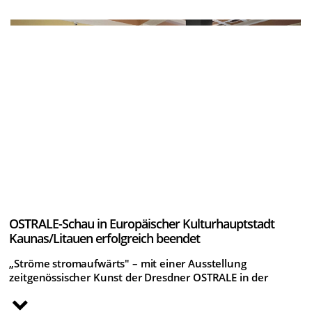
Wochenende
am Samstag 26. und Sonntag 27. August in der robotron-
Kantine
Entdeckertour für die ganze Familie durch die
O
STRALE
Biennale
O
23
!
Für alle mit Sparkassencard mit Ermäßigung von bis zu 50
Prozent auf den Eintrittspreis
Die OSTRALE Biennale O23 und die Ostsächsische Sparkasse
Dresden laden für den 26. und 27.
August zum Sparkassen-Wochenende in die robotron-Kantine
(Zinzendorfstraße 5/ Ecke Lingnerallee, Dresden) ein.
Als langjähriger Projektpartner der OSTRALE bietet die
Ostsächsische Sparkasse Dresden am Sparkassen-Wochenende
ihren Kundinnen und Kunden einen Rabatt auf die
Eintrittspreise.
Das Normalticket für 15 Euro ist für alle mit Sparkassencard für
10 Euro und das ermäßigte Ticket anstelle von 10 Euro für 5
Euro erhältlich. Führungen sind anstelle von 5 Euro kostenfrei.