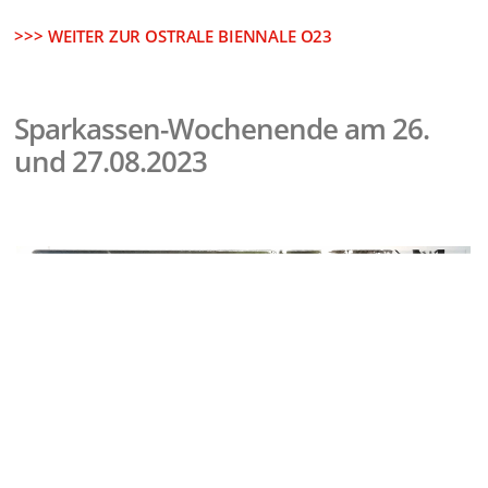
10. Juni – 01. Oktober 2023 | Dresden (Deutschland)
Zum 14. Mal organisiert die OSTRALE - Zentrum für
zeitgenössische Kunst ihre internationale Ausstellung
zeitgenössischer Künste in Dresden, in diesem Jahr vom 10. Juni
bis zum 1. Oktober, in der robotron-Kantine im Herzen von
Dresden – einem architekturhistorischen Zeugnis der
Ostmoderne.
>>> WEITER ZUR OSTRALE BIENNALE O23
Sparkassen-Wochenende am 26.
und 27.08.2023