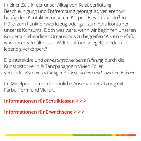
Einladung zum Ausstellungsrundgang in Bewegung
durch die OSTRALE Biennale NEVER GREY
Wir laden Sie herzlich ein, zu einer tänzerisch-sinnlichen
Kunsterfahrung.
In einer Zeit, in der unser Alltag von Reizüberflutung,
Beschleunigung und Entfremdung geprägt ist, verlieren wir
häufig den Kontakt zu unserem Körper. Er wird zur bloßen
Hülle, zum Funktionswerkzeug oder gar zum Abfallcontainer
unseres Konsums.
Doch was wäre, wenn wir beginnen unseren
Körper als lebendigen Organsimus zu begreifen?
Als ein Gefäß,
was unser Verhältnis zur Welt nicht nur spiegelt, sondern
lebendig verkörpert?
Die interaktive und
bewegungsorientierte Führung
durch die
Kunsthistorikerin & Tanzpädagogin Vivien Foller
verbindet
Kunstvermittlung mit körperlichem und sozialem Erleben
.
Im Mittelpunkt steht die sinnliche Auseinandersetzung mit
Farbe, Form und Vielfalt.