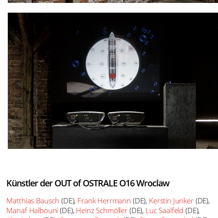
Künstler der OUT of OSTRALE O16 Wroclaw
Matthias Bausch
(DE),
Frank Herrmann
(DE),
Kerstin Junker
(DE),
Manaf Halbouni
(DE),
Heinz Schmöller
(DE),
Luc Saalfeld
(DE),