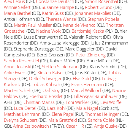
Alex Lebus
(DE),
Constanze Deutsch
(DE),
Simon Rosenthal
(DE),
Winnie Seifert
(DE),
Susanne Hampe
(DE),
Robert Grund
(DE),
Manja Barthel
(DE),
Katrin Süss
(DE),
Johannes Makolies
(DE),
Antka Hofmann (DE),
Theresa Wenzel
(DE),
Stephan Popella
(DE),
Martin Paul Mueller
(DE),
Ivana de Vivanco
(CL),
Thorstan
Groetschel
(DE),
Nadine Wölk
(DE),
Bartlomiej Kiszka
(PL), Bühler
Nele (DE), Luise Ehrenwerth (DE), Valentin Reichert (DE), Olivia
Rosendorfer (DE), Anna-Luisa Vieregge (DE), Julius Zimmermann
(DE), Stephanie Zurstegge (DE), Marc Daggeller (DE), David
Campesino (DE), Beret Evensen (DE),
Peter Zimolong
(DE),
Sandra Rosenstiel
(DE), Rainer Müller (DE), Anne Müller (DE),
Anne Rosinski
(DE),
Steffen Schiemann
(DE), Klaus Schmidt (DE),
Anke Ewers
(DE),
Kirsten Kaiser
(DE), Jens Küster (DE),
Tobias
Stengel
(DE),
Detlef Schweiger
(DE),
Else Gold
(DE),
Ludwig
Kuckartz
(DE),
Tobias Köbsch
(DE),
Frank Herrmann
(DE),
Marten Scheh
(DE),
Olaf Stoy
(DE),
Marcel Walldorf
(DE),
Nadine
Baldow
(DE),
Eberhard Bosslet
(DE),
Till Ansgar Baumhauer
(DE),
AH3 (DE),
Christian Manss
(DE),
Toni Winkler
(DE),
Levi Wolffe
(DE),
Luca Oertel
(DE),
Lars Kohl
(DE),
Maja Nagel
(Sorbisch),
Matthias Lehmann
(DE),
Elena Pagel
(RU),
Thomas Hellinger
(DE),
Evelyna Schubert
(DE),
Maja Gratzfeld
(DE),
Sandra Collée
(NL-
GB),
Arina Essipowitsch
(FR/BY),
Oscar HR
(ES),
Antja Guske
(DE)